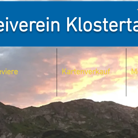
iverein Klostert
viere
Kartenverkauf
M